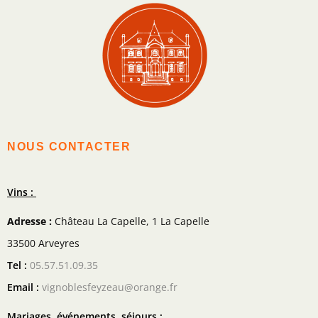
NOUS CONTACTER
Vins :
Adresse :
Château La Capelle, 1 La Capelle
33500 Arveyres
Tel :
05.57.51.09.35
Email :
vignoblesfeyzeau@orange.fr
Mariages, événements, séjours :