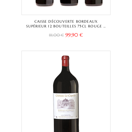
CAISSE DÉCOUVERTE BORDEAUX
SUPÉRIEUR 12 BOUTEILLES 75CL ROUGE –
CHÂTEAU LA CAPELLE TRADITIONNELLE +
99,90
€
111,00
€
CUVÉE CAPELLA + CHÂTEAU LESTEY NOIR
– BORDEAUX SUPÉRIEUR A.O.C.