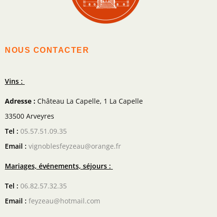
NOUS CONTACTER
Vins :
Adresse :
Château La Capelle, 1 La Capelle
33500 Arveyres
Tel :
05.57.51.09.35
Email :
vignoblesfeyzeau@orange.fr
Mariages, événements, séjours :
Tel :
06.82.57.32.35
Email :
feyzeau@hotmail.com