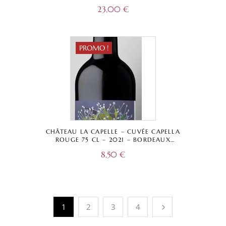
23,00
€
PROMO !
CHÂTEAU LA CAPELLE – CUVÉE CAPELLA
ROUGE 75 CL – 2021 – BORDEAUX
SUPÉRIEUR A.O.C.
8,50
€
1
2
3
4