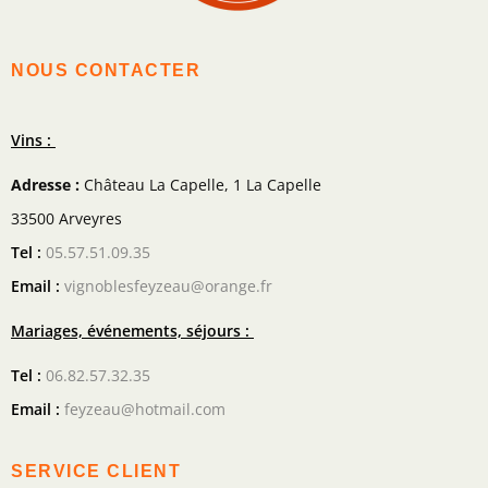
NOUS CONTACTER
Vins :
Adresse :
Château La Capelle, 1 La Capelle
33500 Arveyres
Tel :
05.57.51.09.35
Email :
vignoblesfeyzeau@orange.fr
Mariages, événements, séjours :
Tel :
06.82.57.32.35
Email :
feyzeau@hotmail.com
SERVICE CLIENT