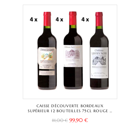
CAISSE DÉCOUVERTE BORDEAUX
SUPÉRIEUR 12 BOUTEILLES 75CL ROUGE –
CHÂTEAU LA CAPELLE TRADITIONNELLE +
99,90
€
111,00
€
CUVÉE CAPELLA + CHÂTEAU LESTEY NOIR
– BORDEAUX SUPÉRIEUR A.O.C.