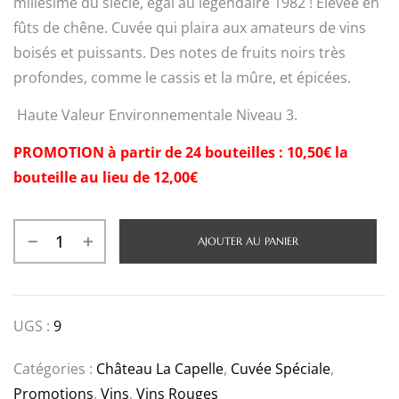
millésime du siècle, égal au légendaire 1982 !
E
levée en
fûts de chêne.
Cuvée
qui plaira aux amateurs de vins
boisés et puissants. Des notes de fruits noirs très
profondes, comme le cassis et la mûre, et épicées.
Haute Valeur Environnementale Niveau 3.
PROMOTION à partir de 24 bouteilles : 10,50€ la
bouteille au lieu de 12,00€
AJOUTER AU PANIER
UGS :
9
Catégories :
Château La Capelle
,
Cuvée Spéciale
,
Promotions
,
Vins
,
Vins Rouges