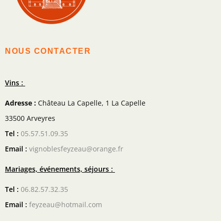
NOUS CONTACTER
Vins :
Adresse :
Château La Capelle, 1 La Capelle
33500 Arveyres
Tel :
05.57.51.09.35
Email :
vignoblesfeyzeau@orange.fr
Mariages, événements, séjours :
Tel :
06.82.57.32.35
Email :
feyzeau@hotmail.com