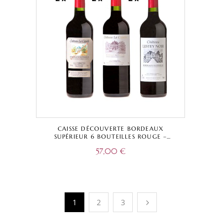
CAISSE DÉCOUVERTE BORDEAUX
SUPÉRIEUR 6 BOUTEILLES ROUGE –
CHÂTEAU LA CAPELLE TRADITIONNELLE +
57,00
€
CUVÉE CAPELLA + CHÂTEAU LESTEY NOIR
– BORDEAUX SUPÉRIEUR A.O.C.
1
2
3