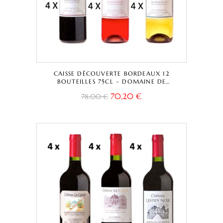
CAISSE DÉCOUVERTE BORDEAUX 12
BOUTEILLES 75CL – DOMAINE DE
DAMAZAC – ROUGE – ROSÉ – BORDEAUX
70,20
€
78,00
€
A.O.C.