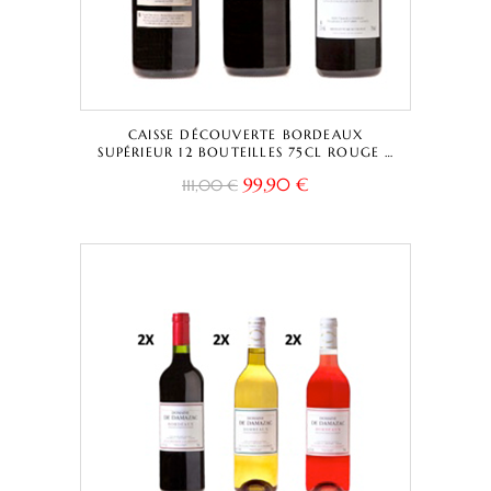
CAISSE DÉCOUVERTE BORDEAUX
SUPÉRIEUR 12 BOUTEILLES 75CL ROUGE –
CHÂTEAU LA CAPELLE TRADITIONNELLE +
99,90
€
111,00
€
CUVÉE CAPELLA + CHÂTEAU LESTEY NOIR
– BORDEAUX SUPÉRIEUR A.O.C.