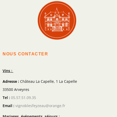
NOUS CONTACTER
Vins :
Adresse :
Château La Capelle, 1 La Capelle
33500 Arveyres
Tel :
05.57.51.09.35
Email :
vignoblesfeyzeau@orange.fr
Mariages, événements, séjours :