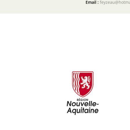
Email :
feyzeau@hotma