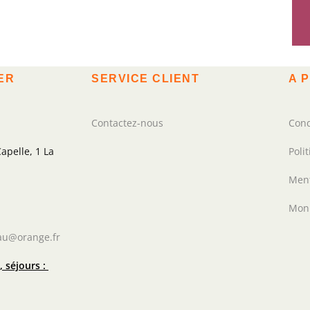
ER
SERVICE CLIENT
A 
Contactez-nous
Cond
apelle, 1 La
Poli
Ment
Mon
au@orange.fr
 séjours :