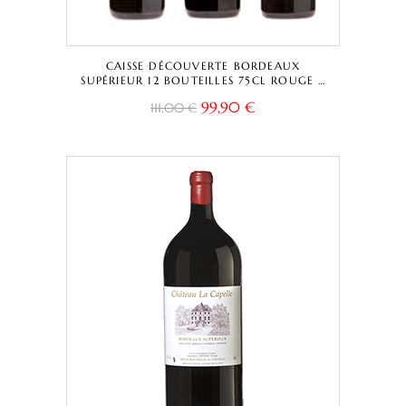
CAISSE DÉCOUVERTE BORDEAUX
SUPÉRIEUR 12 BOUTEILLES 75CL ROUGE –
CHÂTEAU LA CAPELLE TRADITIONNELLE +
99,90
€
111,00
€
CUVÉE CAPELLA + CHÂTEAU LESTEY NOIR
– BORDEAUX SUPÉRIEUR A.O.C.