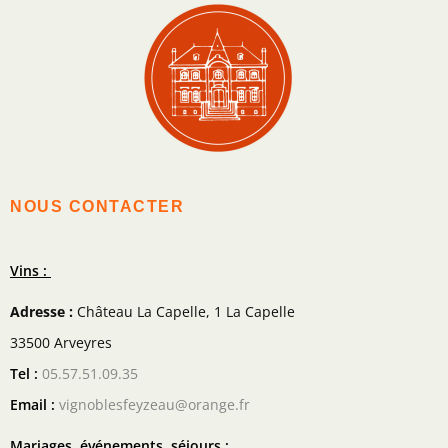
NOUS CONTACTER
Vins :
Adresse :
Château La Capelle, 1 La Capelle
33500 Arveyres
Tel :
05.57.51.09.35
Email :
vignoblesfeyzeau@orange.fr
Mariages, événements, séjours :