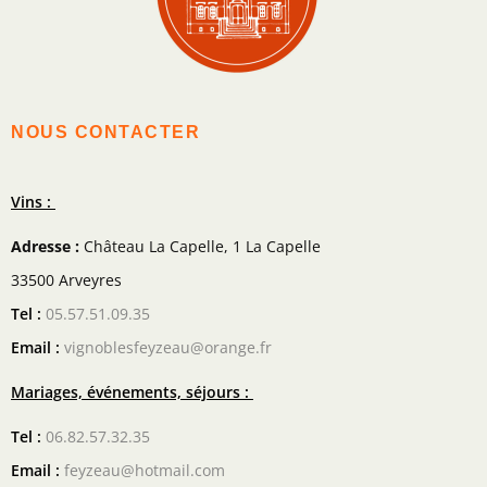
NOUS CONTACTER
Vins :
Adresse :
Château La Capelle, 1 La Capelle
33500 Arveyres
Tel :
05.57.51.09.35
Email :
vignoblesfeyzeau@orange.fr
Mariages, événements, séjours :
Tel :
06.82.57.32.35
Email :
feyzeau@hotmail.com