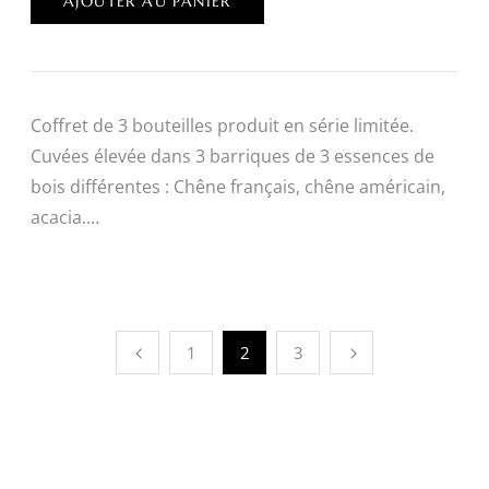
AJOUTER AU PANIER
Coffret de 3 bouteilles produit en série limitée.
Cuvées élevée dans 3 barriques de 3 essences de
bois différentes : Chêne français, chêne américain,
acacia.…
1
2
3