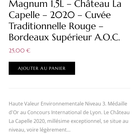
Magnum 1,5L – Château La
Capelle – 2020 – Cuvée
Traditionnelle Rouge –
Bordeaux Supérieur A.O.C.
25,00
€
AJOUTER AU PANIER
Haute Valeur Environnementale Niveau 3. Médaille
d'Or au Concours International de Lyon. Le Château
La Capelle 2020, millésime exceptionnel, se situe au
niveau, voire légèrement…