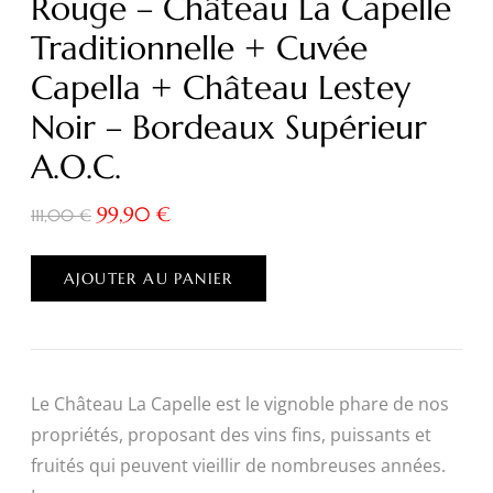
Rouge – Château La Capelle
Traditionnelle + Cuvée
Capella + Château Lestey
Noir – Bordeaux Supérieur
A.O.C.
99,90
€
111,00
€
AJOUTER AU PANIER
Le Château La Capelle est le vignoble phare de nos
propriétés, proposant des vins fins, puissants et
fruités qui peuvent vieillir de nombreuses années.