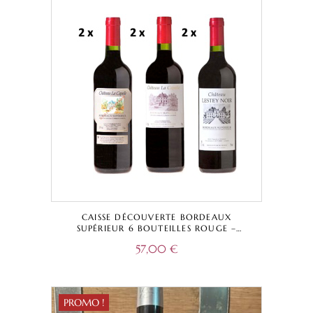
CAISSE DÉCOUVERTE BORDEAUX
SUPÉRIEUR 6 BOUTEILLES ROUGE –
CHÂTEAU LA CAPELLE TRADITIONNELLE +
57,00
€
CUVÉE CAPELLA + CHÂTEAU LESTEY NOIR
– BORDEAUX SUPÉRIEUR A.O.C.
PROMO !