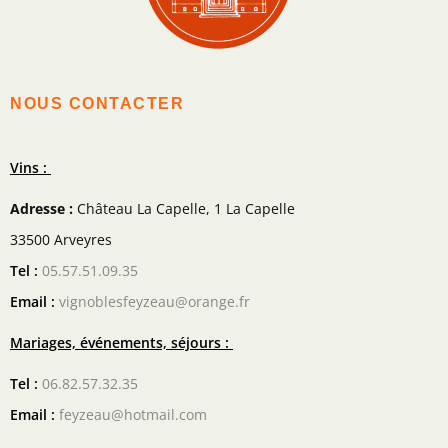
NOUS CONTACTER
Vins :
Adresse :
Château La Capelle, 1 La Capelle
33500 Arveyres
Tel :
05.57.51.09.35
Email :
vignoblesfeyzeau@orange.fr
Mariages, événements, séjours :
Tel :
06.82.57.32.35
Email :
feyzeau@hotmail.com