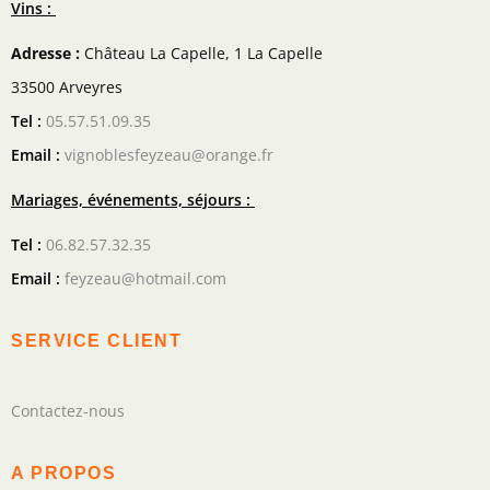
Vins :
Adresse :
Château La Capelle, 1 La Capelle
33500 Arveyres
Tel :
05.57.51.09.35
Email :
vignoblesfeyzeau@orange.fr
Mariages, événements, séjours :
Tel :
06.82.57.32.35
Email :
feyzeau@hotmail.com
SERVICE CLIENT
Contactez-nous
A PROPOS