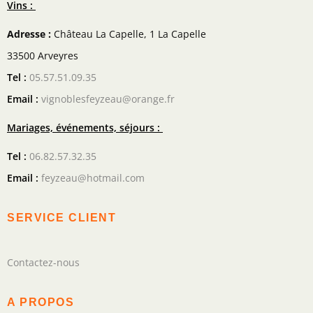
Vins :
Adresse :
Château La Capelle, 1 La Capelle
33500 Arveyres
Tel :
05.57.51.09.35
Email :
vignoblesfeyzeau@orange.fr
Mariages, événements, séjours :
Tel :
06.82.57.32.35
Email :
feyzeau@hotmail.com
SERVICE CLIENT
Contactez-nous
A PROPOS