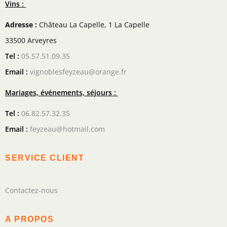
Vins :
Adresse :
Château La Capelle, 1 La Capelle
33500 Arveyres
Tel :
05.57.51.09.35
Email :
vignoblesfeyzeau@orange.fr
Mariages, événements, séjours :
Tel :
06.82.57.32.35
Email :
feyzeau@hotmail.com
SERVICE CLIENT
Contactez-nous
A PROPOS