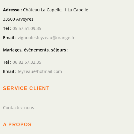
Adresse :
Château La Capelle, 1 La Capelle
33500 Arveyres
Tel :
05.57.51.09.35
Email :
vignoblesfeyzeau@orange.fr
Mariages, événements, séjours :
Tel :
06.82.57.32.35
Email :
feyzeau@hotmail.com
SERVICE CLIENT
Contactez-nous
A PROPOS