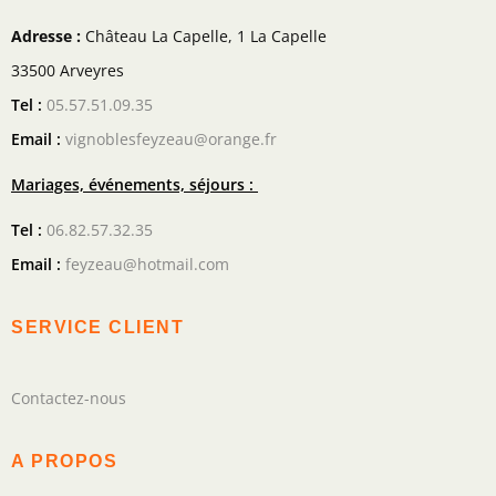
Adresse :
Château La Capelle, 1 La Capelle
33500 Arveyres
Tel :
05.57.51.09.35
Email :
vignoblesfeyzeau@orange.fr
Mariages, événements, séjours :
Tel :
06.82.57.32.35
Email :
feyzeau@hotmail.com
SERVICE CLIENT
Contactez-nous
A PROPOS