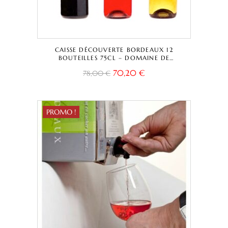
CAISSE DÉCOUVERTE BORDEAUX 12
BOUTEILLES 75CL – DOMAINE DE
DAMAZAC – ROUGE – ROSÉ – BORDEAUX
70,20
€
78,00
€
A.O.C.
PROMO !