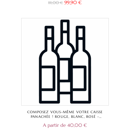
99,90
€
111,00
€
CUVÉE CAPELLA + CHÂTEAU LESTEY NOIR
– BORDEAUX SUPÉRIEUR A.O.C.
COMPOSEZ VOUS-MÊME VOTRE CAISSE
PANACHÉE ! ROUGE, BLANC, ROSÉ –
CHÂTEAU LA CAPELLE, DOMAINE DE
A partir de
40,00
€
DAMAZAC, CHÂTEAU LESTEY NOIR