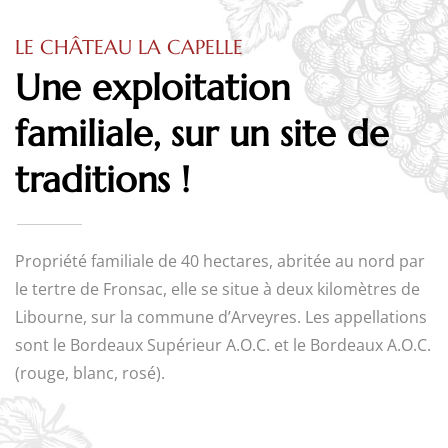
LE CHÂTEAU LA CAPELLE
Une exploitation
familiale, sur un site de
traditions !
Propriété familiale de 40 hectares, abritée au nord par
le tertre de Fronsac, elle se situe à deux kilomètres de
Libourne, sur la commune d’Arveyres. Les appellations
sont le Bordeaux Supérieur A.O.C. et le Bordeaux A.O.C.
(rouge, blanc, rosé).