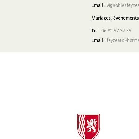
Email :
vignoblesfeyze
Mariages, événements,
Tel :
06.82.57.32.35
Email :
feyzeau@hotma