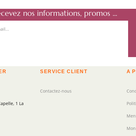
ecevez nos informations, promos ...
ER
SERVICE CLIENT
A 
Contactez-nous
Cond
apelle, 1 La
Poli
Ment
Mon