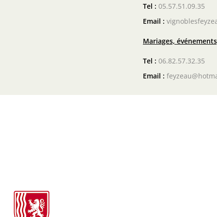
Tel :
05.57.51.09.35
Email :
vignoblesfeyze
Mariages, événements,
Tel :
06.82.57.32.35
Email :
feyzeau@hotma