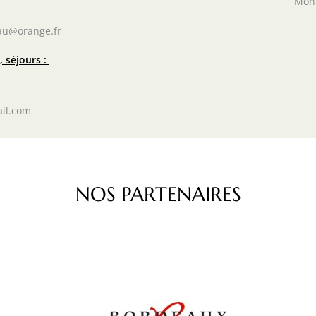
Mon
au@orange.fr
 séjours :
il.com
NOS PARTENAIRES