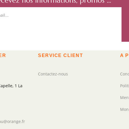
ecevez nos informations, promos ...
ER
SERVICE CLIENT
A 
Contactez-nous
Cond
apelle, 1 La
Poli
Ment
Mon
au@orange.fr