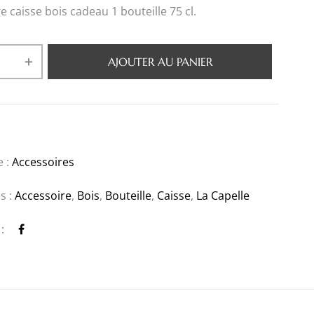
 caisse bois cadeau 1 bouteille 75 cl.
AJOUTER AU PANIER
e :
Accessoires
s :
Accessoire
,
Bois
,
Bouteille
,
Caisse
,
La Capelle
: