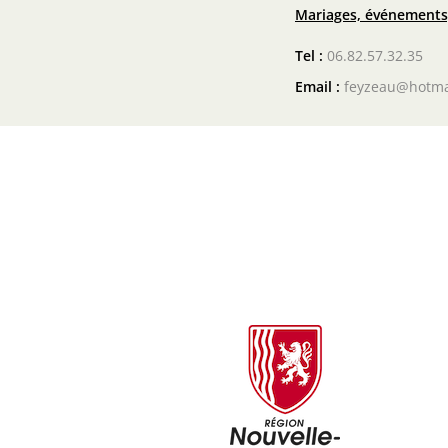
Mariages, événements,
Tel :
06.82.57.32.35
Email :
feyzeau@hotma