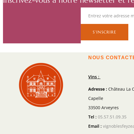
Inscrivez-vous à notre newsletter et r
NOUS CONTACT
Vins :
Adresse :
Château La C
Capelle
33500 Arveyres
Tel :
05.57.51.09.35
Email :
vignoblesfeyze