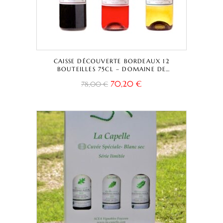
CAISSE DÉCOUVERTE BORDEAUX 12
BOUTEILLES 75CL – DOMAINE DE
DAMAZAC – ROUGE – ROSÉ – BORDEAUX
70,20
€
78,00
€
A.O.C.