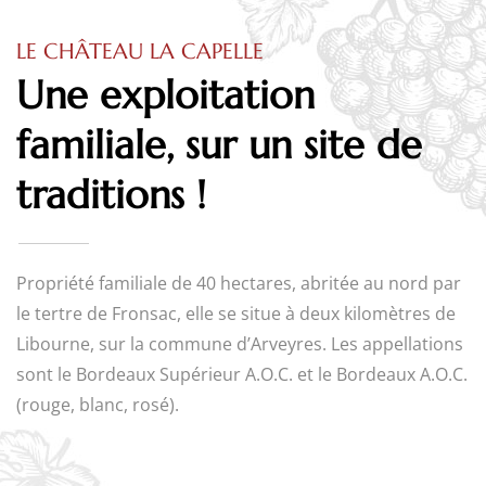
LE CHÂTEAU LA CAPELLE
Une exploitation
familiale, sur un site de
traditions !
Propriété familiale de 40 hectares, abritée au nord par
le tertre de Fronsac, elle se situe à deux kilomètres de
Libourne, sur la commune d’Arveyres. Les appellations
sont le Bordeaux Supérieur A.O.C. et le Bordeaux A.O.C.
(rouge, blanc, rosé).