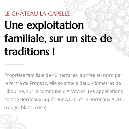
LE CHÂTEAU LA CAPELLE
Une exploitation
familiale, sur un site de
traditions !
Propriété familiale de 40 hectares, abritée au nord par
le tertre de Fronsac, elle se situe à deux kilomètres de
Libourne, sur la commune d’Arveyres. Les appellations
sont le Bordeaux Supérieur A.O.C. et le Bordeaux A.O.C.
(rouge, blanc, rosé).