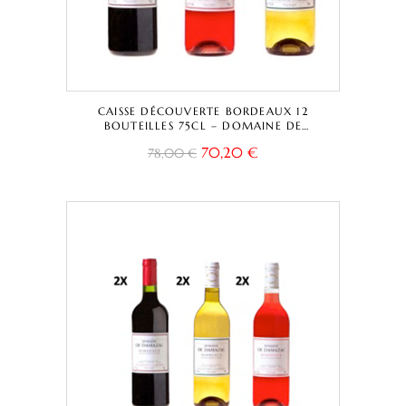
CAISSE DÉCOUVERTE BORDEAUX 12
BOUTEILLES 75CL – DOMAINE DE
DAMAZAC – ROUGE – ROSÉ – BORDEAUX
70,20
€
78,00
€
A.O.C.