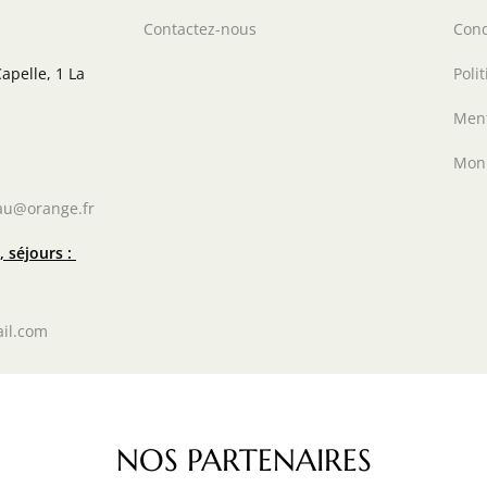
Contactez-nous
Cond
apelle, 1 La
Poli
Ment
Mon
au@orange.fr
 séjours :
il.com
NOS PARTENAIRES