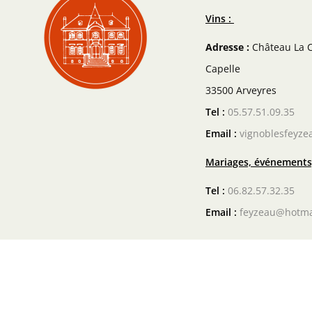
Vins :
Adresse :
Château La C
Capelle
33500 Arveyres
Tel :
05.57.51.09.35
Email :
vignoblesfeyze
Mariages, événements,
Tel :
06.82.57.32.35
Email :
feyzeau@hotma