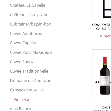
Château La Capelle
Château Lestey Noir
Cubitainer/bag-in-box
COMPOSEZ
CAISSE 
BLANC, R
Cuvée Amphores
A part
CAPEL
DAMAZAC
Cuvée Capella
Cuvée Pour Ma Gueule
Cuvée Spéciale
Cuvée Traditionnelle
Domaine de Damazac
Grosses bouteilles
Vin rosé
CAIS
Vins Blancs