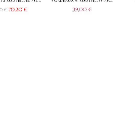
12 BOUTEILLES 75CL
BORDEAUX 6 BOUTEILLES 75CL
NE DE DAMAZAC –
– DOMAINE DE DAMAZAC –
TR
70,20
€
39,00
€
00
€
 ROSÉ – BORDEAUX
ROUGE – BLANC – ROSÉ –
A.O.C.
BORDEAUX A.O.C.