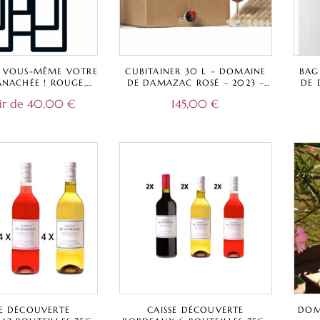
 VOUS-MÊME VOTRE
CUBITAINER 30 L – DOMAINE
BAG
PANACHÉE ! ROUGE,
DE DAMAZAC ROSÉ – 2023 –
DE 
OSÉ – CHÂTEAU LA
CUVÉE TRADITIONNELLE –
CU
ir de
40,00
€
145,00
€
LE, DOMAINE DE
BORDEAUX A.O.C.
, CHÂTEAU LESTEY
NOIR
SE DÉCOUVERTE
CAISSE DÉCOUVERTE
DOM