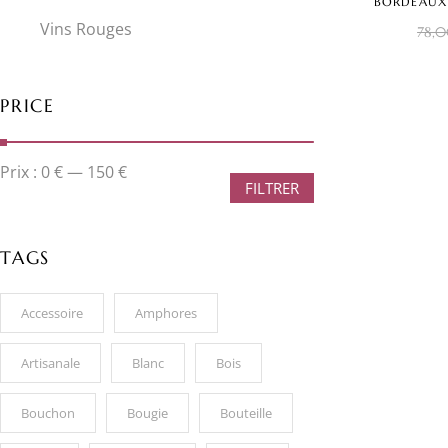
BORDEAUX 
– DOMAI
Vins Rouges
78,
ROUGE –
PRICE
Prix :
0 €
—
150 €
FILTRER
TAGS
Accessoire
Amphores
Artisanale
Blanc
Bois
Bouchon
Bougie
Bouteille